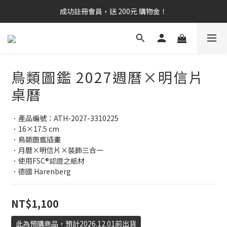
成功註冊會員，送 200元 購物金！
鳥類圖鑑 2027週曆×明信片
桌曆
．產品編號：ATH-2027-3310225
．16×17.5 cm
．鳥類圖鑑插畫
．月曆×明信片×裝飾三合一
．使用FSC®認證之紙材
．德國 Harenberg
NT$1,100
此為預購商品，預計2026.12.01前出貨