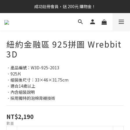
成功註冊會員，送 200元 購物金！
紐約金融區 925拼圖 Wrebbit
3D
．產品編號：W3D-925-2013
．925片
．組裝後尺寸：33×46×31.75cm
．適合14歲以上
．內含組裝說明
．採用獨特的泡棉背襯技術
NT$2,190
數量