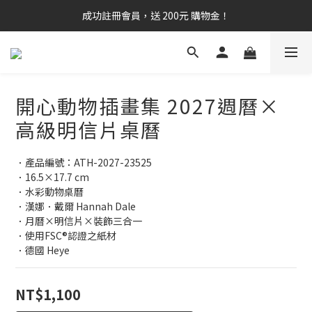
成功註冊會員，送 200元 購物金！
開心動物插畫集 2027週曆×
高級明信片桌曆
．產品編號：ATH-2027-23525
．16.5×17.7 cm
．水彩動物桌曆
．漢娜．戴爾 Hannah Dale
．月曆×明信片×裝飾三合一
．使用FSC®認證之紙材
．德國 Heye
NT$1,100