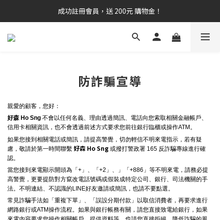
成功註冊會員，送 200元 購物金！
防詐騙宣導
親愛的顧客，您好：
好森 Ho Sng
不會以任何名義、理由透過簡訊、電話向您索取相關金融帳戶、
信用卡相關資訊，也不會透過前述方式要求您前往銀行臨櫃或操作ATM。
如果您接到相關電話或簡訊，請提高警覺，切勿輕信不明來電指示，若有疑
好森 Ho Sng
慮，敬請於第一時間聯繫
或撥打警政署 165 反詐騙專線進行確
認。
當您接到來電顯示開頭為「+」、「+2」、」「+886」等不明來電，請務必提
高警覺，更要提防對方竄改電話號碼或假裝成特定公司、銀行、司法機關的手
法。不明連結、不認識的LINE好友邀請或簡訊，也請不要點選。
常見詐騙手法如「重複下單」、「誤設分期付款」以取信消費者，再要求進行
網路銀行或ATM操作流程。如果與銀行帳務有關，請您直接致電給銀行，如果
來電內容要求您操作相關帳戶、提供資料等，也請您直接拒絕，降低詐騙的風