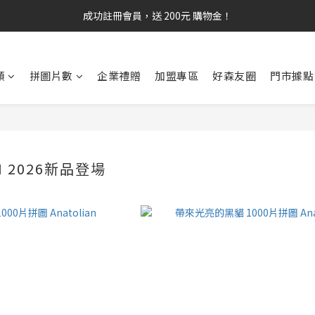
成功註冊會員，送 200元 購物金！
類
拼圖片數
企業禮贈
加盟專區
好森友圈
門市據點
N 2026新品登場