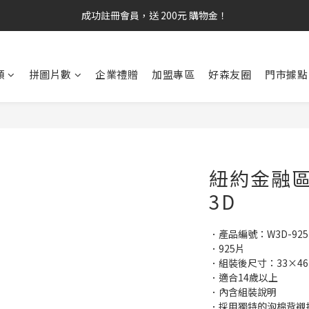
成功註冊會員，送 200元 購物金！
類
拼圖片數
企業禮贈
加盟專區
好森友圈
門市據點
紐約金融區 
3D
．產品編號：W3D-925-
．925片
．組裝後尺寸：33×46×
．適合14歲以上
．內含組裝說明
．採用獨特的泡棉背襯