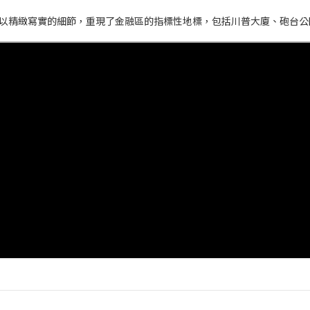
圖以精緻寫實的細節，重現了金融區的指標性地標，包括川普大廈、砲台