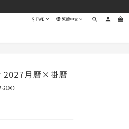
$
TWD
繁體中文
立即購買
 2027月曆×掛曆
-21903