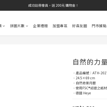
成功註冊會員，送 200元 購物金！
類
拼圖片數
企業禮贈
加盟專區
好森友圈
門市據點
自然的力量
．產品編號：ATH-2027
．24.5×69 cm
．自然奇景月曆
．使用FSC®認證之紙材
．德國 Heye