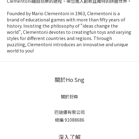
Clementoni藉由玩樂的過程，帶您進入創新且獨特的拼圖世界。
Founded by Mario Clementoni in 1963, Clementoni is a
brand of educational games with more than fifty years of
history. Insisting the philosophy of "ideas change the
world", Clementoni devotes to creatingfun toys and varying
styles for different countries and regions. Through
puzzling, Clementoni introduces an innovative and unique
world to you!
關於Ho Sng
關於好森
巴迪儂有限公司
統編 91088686
深入了解