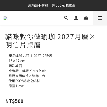
成功註冊會員，送 200元 購物金！
貓咪教你做瑜珈 2027月曆×
明信片桌曆
．產品編號：ATH-2027-23595
．16×17 cm
．貓咪桌曆
．克勞斯．普斯 Klaus Puth
．月曆×明信片×裝飾三合一
．使用FSC®認證之紙材
．德國 Heye
NT$500