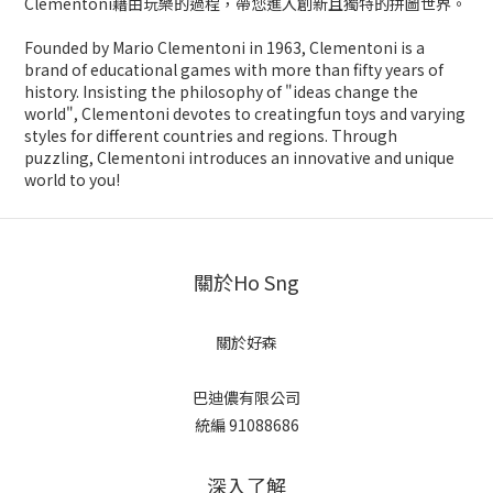
Clementoni藉由玩樂的過程，帶您進入創新且獨特的拼圖世界。
Founded by Mario Clementoni in 1963, Clementoni is a
brand of educational games with more than fifty years of
history. Insisting the philosophy of "ideas change the
world", Clementoni devotes to creatingfun toys and varying
styles for different countries and regions. Through
puzzling, Clementoni introduces an innovative and unique
world to you!
關於Ho Sng
關於好森
巴迪儂有限公司
統編 91088686
深入了解