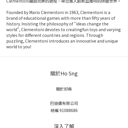
Clementoni藉由玩樂的過程，帶您進入創新且獨特的拼圖世界。
Founded by Mario Clementoni in 1963, Clementoni is a
brand of educational games with more than fifty years of
history. Insisting the philosophy of "ideas change the
world", Clementoni devotes to creatingfun toys and varying
styles for different countries and regions. Through
puzzling, Clementoni introduces an innovative and unique
world to you!
關於Ho Sng
關於好森
巴迪儂有限公司
統編 91088686
深入了解