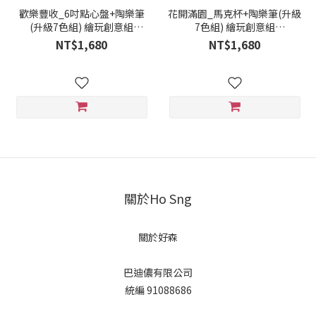
歡樂豐收_6吋點心盤+陶樂筆
花開滿園_馬克杯+陶樂筆(升級
(升級7色組) 繪玩創意組
7色組) 繪玩創意組
Haussmann 好獅曼
Haussmann 好獅曼
NT$1,680
NT$1,680
關於Ho Sng
關於好森
巴迪儂有限公司
統編 91088686